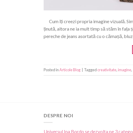
Cum îți creezi propria imagine vizuală. Sim
ținută, altora ne ia mult timp să stăm în fața
pereche de jeans asortată cu o cămașă, bluză
Posted in
Articole Blog
|
Tagged
creativitate
,
imagine
,
DESPRE NOI
Universul Ina Bordo se dezvolta pe 3 categor