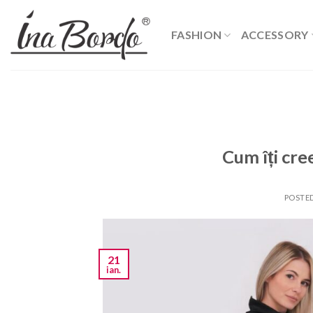
Skip
to
FASHION
ACCESSORY
content
Cum îți cre
POSTE
21
ian.