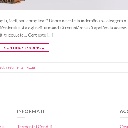
plu, facil, sau complicat? Unora ne este la îndemână să aleagem o
 șifonierului și a oglinzii, urmând să renunțăm și să apelăm la aceeaș
, tricou, etc… Cert este […]
CONTINUE READING
→
stil
,
vestimentar
,
vizual
INFORMATII
AC
ii
Termeni si Conditii
Cas