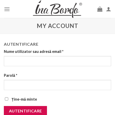
Skip
to
content
MY ACCOUNT
AUTENTIFICARE
Nume utilizator sau adresă email
*
Parolă
*
Ține-mă minte
AUTENTIFICARE