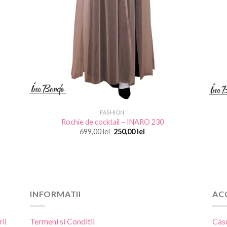
FASHION
Rochie de cocktail – INARO 230
Prețul
Prețul
699,00
lei
250,00
lei
inițial
curent
a
este:
fost:
250,00 lei.
699,00 lei.
INFORMATII
AC
ii
Termeni si Conditii
Cas