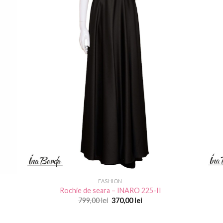
FASHION
Rochie de seara – INARO 225-II
Prețul
Prețul
799,00
lei
370,00
lei
inițial
curent
a
este:
fost:
370,00 lei.