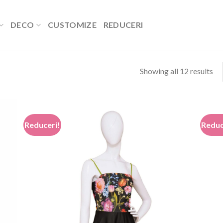
DECO
CUSTOMIZE
REDUCERI
Showing all 12 results
Reduceri!
Reduc
 to
Add to
list
wishlist