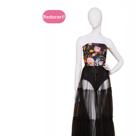
499,00 lei.
Reduceri!
Add
wish