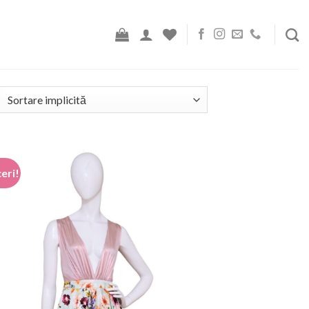
eri!
Add to
wishlist