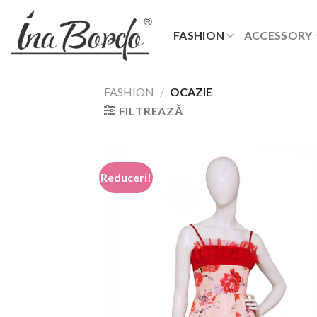
Skip
to
FASHION
ACCESSORY
content
FASHION
/
OCAZIE
FILTREAZĂ
Reduceri!
Add
wish