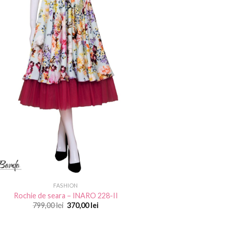
FASHION
Rochie de seara – INARO 228-II
Prețul
Prețul
799,00
lei
370,00
lei
inițial
curent
a
este:
fost:
370,00 lei.