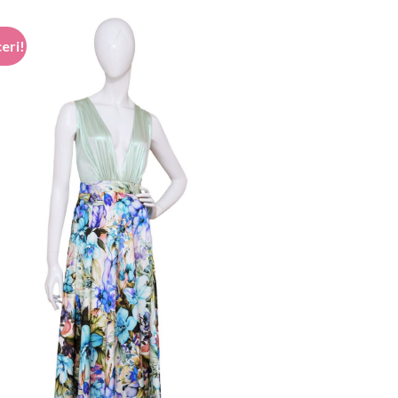
799,00 lei.
eri!
Add to
wishlist