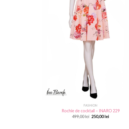
FASHION
Rochie de cocktail – INARO 229
Prețul
Prețul
499,00
lei
250,00
lei
inițial
curent
a
este:
fost:
250,00 lei.