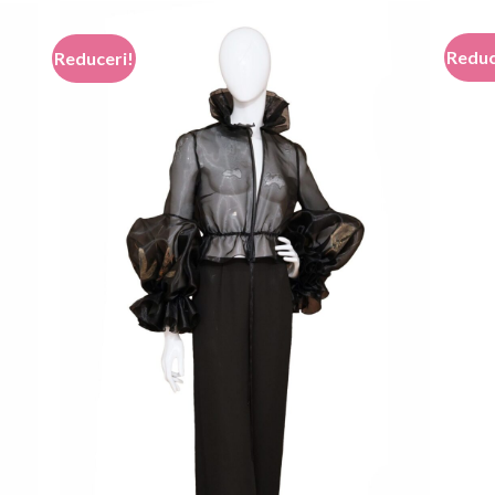
799,00 lei.
Reduc
Reduceri!
Add to
 to
wishlist
list