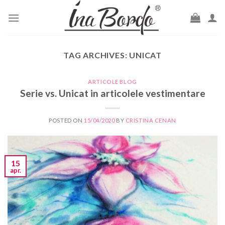
Skip
to
content
TAG ARCHIVES:
UNICAT
ARTICOLE BLOG
Serie vs. Unicat in articolele vestimentare
POSTED ON
15/04/2020
BY
CRISTINA CENAN
15
apr.