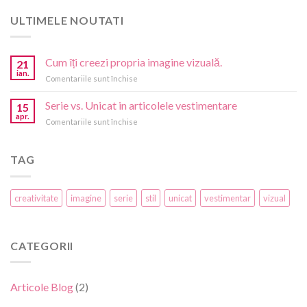
ULTIMELE NOUTATI
Cum îți creezi propria imagine vizuală.
21
ian.
pentru
Comentariile sunt închise
Cum
îți
Serie vs. Unicat in articolele vestimentare
15
creezi
apr.
pentru
Comentariile sunt închise
propria
Serie
imagine
vs.
vizuală.
Unicat
TAG
in
articolele
vestimentare
creativitate
imagine
serie
stil
unicat
vestimentar
vizual
CATEGORII
Articole Blog
(2)