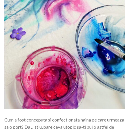
Cum a fost conceputa si confectionata haina pe care urmeaza
sa o port? Da …stiu, pare ceva utopic sa-ti pui o astfel de