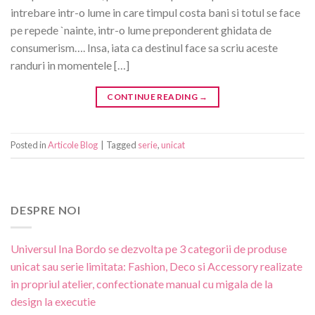
intrebare intr-o lume in care timpul costa bani si totul se face
pe repede `nainte, intr-o lume preponderent ghidata de
consumerism…. Insa, iata ca destinul face sa scriu aceste
randuri in momentele […]
CONTINUE READING
→
Posted in
Articole Blog
|
Tagged
serie
,
unicat
DESPRE NOI
Universul Ina Bordo se dezvolta pe 3 categorii de produse
unicat sau serie limitata: Fashion, Deco si Accessory realizate
in propriul atelier, confectionate manual cu migala de la
design la executie