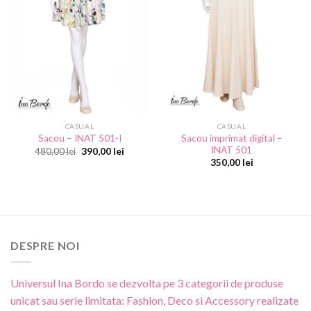
CASUAL
CASUAL
Sacou imprimat digital –
Sacou – INAT 501-I
INAT 501
Prețul
Prețul
480,00
lei
390,00
lei
inițial
curent
350,00
lei
a
este:
fost:
390,00 lei.
480,00 lei.
DESPRE NOI
Universul Ina Bordo se dezvolta pe 3 categorii de produse
unicat sau serie limitata: Fashion, Deco si Accessory realizate