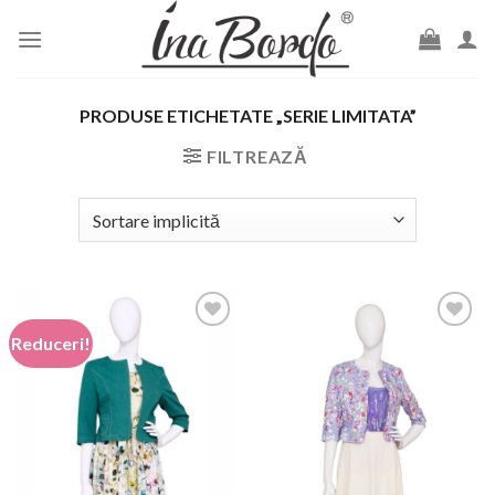
Skip
to
content
PRODUSE ETICHETATE „SERIE LIMITATA”
FILTREAZĂ
Reduceri!
Add to
Add to
wishlist
wishlist