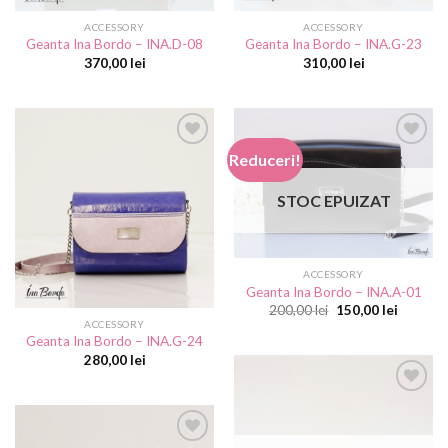
ACCESSORY
ACCESSORY
Geanta Ina Bordo – INA.D-08
Geanta Ina Bordo – INA.G-23
370,00
lei
310,00
lei
Reduceri!
Add to
Add to
STOC EPUIZAT
wishlist
wishlist
ACCESSORY
Geanta Ina Bordo – INA.A-01
Prețul
Prețul
200,00
lei
150,00
lei
inițial
curent
ACCESSORY
a
este:
Geanta Ina Bordo – INA.G-24
fost:
150,00 le
280,00
lei
200,00 lei.
Add to