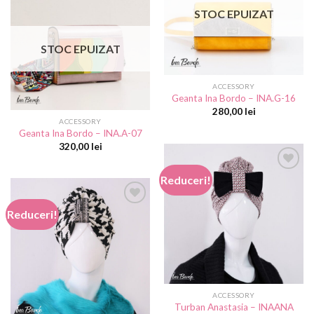
wishlist
STOC EPUIZAT
Add to
wishlist
STOC EPUIZAT
ACCESSORY
Geanta Ina Bordo – INA.G-16
280,00
lei
ACCESSORY
Geanta Ina Bordo – INA.A-07
320,00
lei
Reduceri!
Add to
Reduceri!
wishlist
Add to
wishlist
ACCESSORY
Turban Anastasia – INAANA