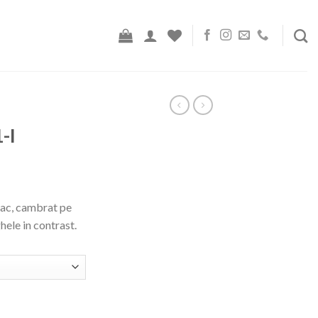
-I
Prețul
i
curent
bac, cambrat pe
este:
ghele in contrast.
390,00 lei.
i.