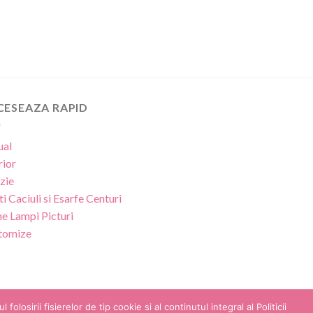
CESEAZA RAPID
ual
rior
zie
ti
Caciuli si Esarfe
Centuri
ne
Lampi
Picturi
tomize
osirii fisierelor de tip cookie si al continutul integral al Politicii