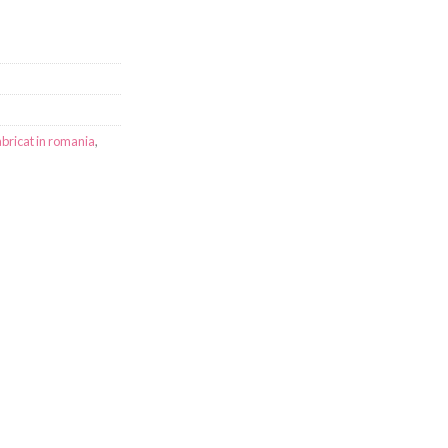
abricat in romania
,