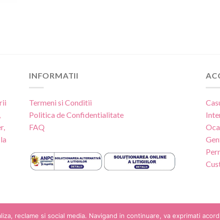
INFORMATII
AC
ii
Termeni si Conditii
Cas
,
Politica de Confidentialitate
Inte
r,
FAQ
Oca
la
Gen
Per
Cus
a, reclame si social media. Navigand in continuare, va exprimati acordul fol