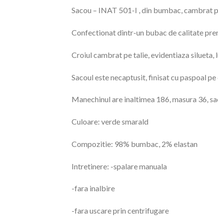
Sacou – INAT 501-I , din bumbac, cambrat pe 
Confectionat dintr-un bubac de calitate premi
Croiul cambrat pe talie, evidentiaza silueta,
Sacoul este necaptusit, finisat cu paspoal pe 
Manechinul are inaltimea 186, masura 36, sa
Culoare: verde smarald
Compozitie: 98% bumbac, 2% elastan
Intretinere: -spalare manuala
-fara inalbire
-fara uscare prin centrifugare