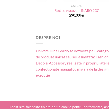
CASUAL
Rochie viscoza – INARO 237
290,00
lei
DESPRE NOI
Universul Ina Bordo se dezvolta pe 3 categor
de produse unicat sau serie limitata: Fashion
Deco si Accessory realizate in propriul atelie
confectionate manual cu migala de la design 
executie
Acest site foloseste fisiere de tip cookie pentru performanta, analiz