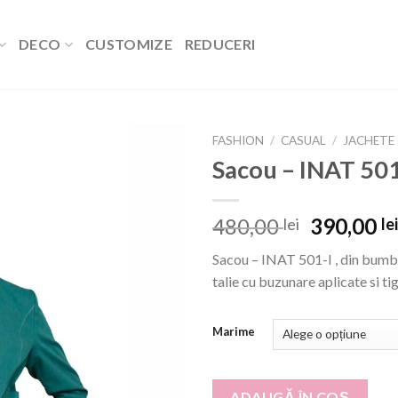
DECO
CUSTOMIZE
REDUCERI
FASHION
/
CASUAL
/
JACHETE
Sacou – INAT 501
Add to
Prețul
480,00
390,00
lei
le
wishlist
inițial
Sacou – INAT 501-I , din bum
a
talie cu buzunare aplicate si ti
fost:
480,00 le
Marime
ADAUGĂ ÎN COȘ