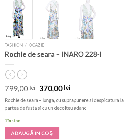
FASHION
/
OCAZIE
Rochie de seara – INARO 228-I
Prețul
Prețul
799,00
370,00
lei
lei
inițial
curent
Rochie de seara – lunga, cu suprapunere si despicatura la
a
este:
partea de fusta si cu un decolteu adanc
fost:
370,00 lei.
799,00 lei.
1 în stoc
ADAUGĂ ÎN COȘ