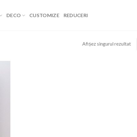
DECO
CUSTOMIZE
REDUCERI
Afișez singurul rezultat
 to
list