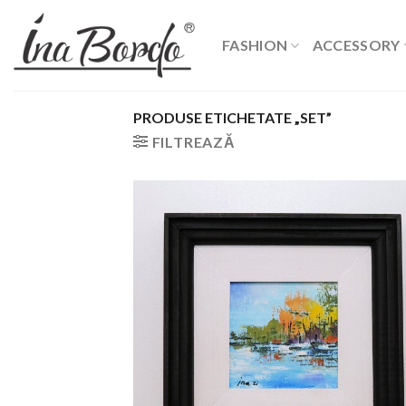
Skip
to
FASHION
ACCESSORY
content
PRODUSE ETICHETATE „SET”
FILTREAZĂ
Add
wish