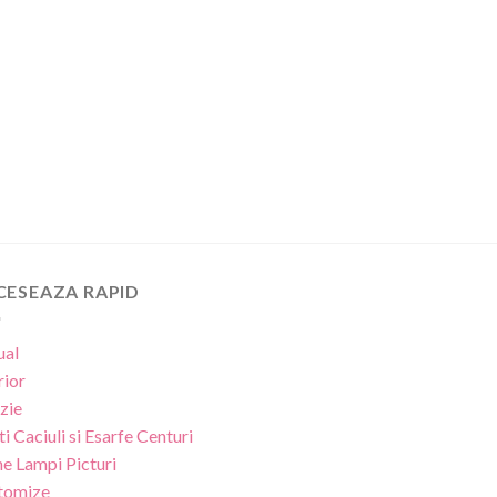
CESEAZA RAPID
ual
rior
zie
ti
Caciuli si Esarfe
Centuri
ne
Lampi
Picturi
tomize