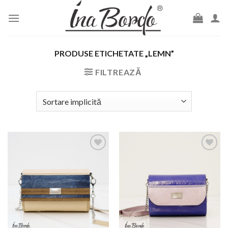
Skip
to
content
PRODUSE ETICHETATE „LEMN”
FILTREAZĂ
Add to
Add to
wishlist
wishlist