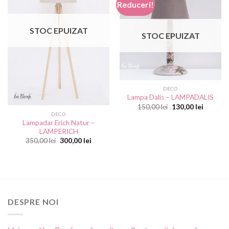
Reduceri!
wishlist
Add to
wishlist
STOC EPUIZAT
STOC EPUIZAT
DECO
Lampa Dalis – LAMPADALIS
Prețul
Prețul
150,00
lei
130,00
lei
inițial
curent
DECO
a
este:
Lampadar Erich Natur –
fost:
130,00 le
LAMPERICH
150,00 lei.
Prețul
Prețul
350,00
lei
300,00
lei
inițial
curent
a
este:
fost:
300,00 lei.
350,00 lei.
DESPRE NOI