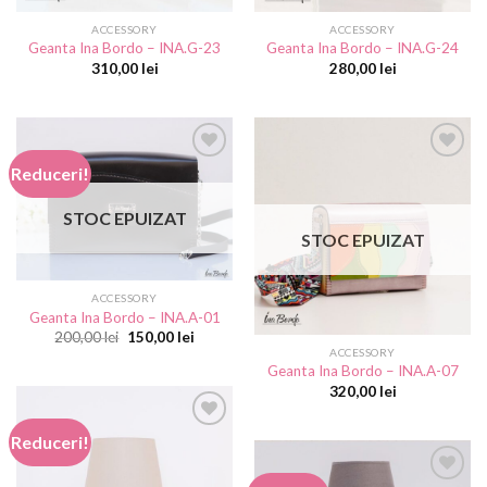
ACCESSORY
ACCESSORY
Geanta Ina Bordo – INA.G-23
Geanta Ina Bordo – INA.G-24
310,00
lei
280,00
lei
Reduceri!
Add to
Add to
STOC EPUIZAT
wishlist
wishlist
STOC EPUIZAT
ACCESSORY
Geanta Ina Bordo – INA.A-01
Prețul
Prețul
200,00
lei
150,00
lei
inițial
curent
ACCESSORY
a
este:
Geanta Ina Bordo – INA.A-07
fost:
150,00 lei.
320,00
lei
200,00 lei.
Reduceri!
Add to