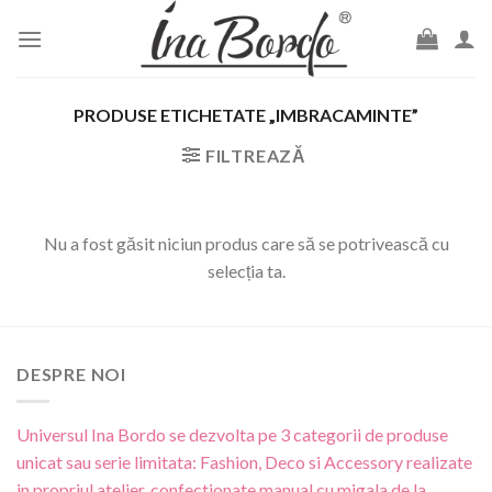
Skip
to
content
PRODUSE ETICHETATE „IMBRACAMINTE”
FILTREAZĂ
Nu a fost găsit niciun produs care să se potrivească cu
selecția ta.
DESPRE NOI
Universul Ina Bordo se dezvolta pe 3 categorii de produse
unicat sau serie limitata: Fashion, Deco si Accessory realizate
in propriul atelier, confectionate manual cu migala de la