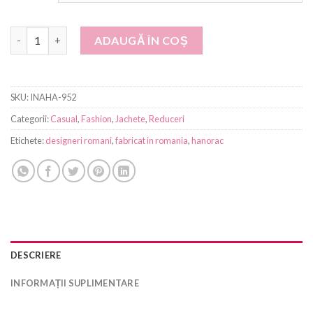
Cantitate Hanorac - INAHA-952
ADAUGĂ ÎN COȘ
SKU:
INAHA-952
Categorii:
Casual
,
Fashion
,
Jachete
,
Reduceri
Etichete:
designeri romani
,
fabricat in romania
,
hanorac
DESCRIERE
INFORMAȚII SUPLIMENTARE