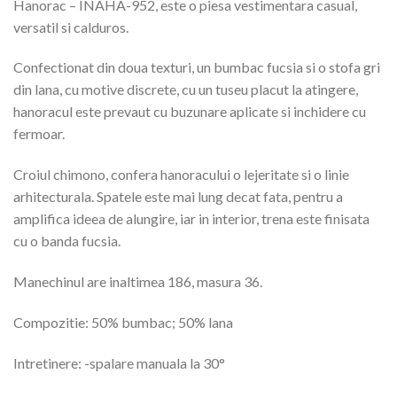
Hanorac – INAHA-952, este o piesa vestimentara casual,
versatil si calduros.
Confectionat din doua texturi, un bumbac fucsia si o stofa gri
din lana, cu motive discrete, cu un tuseu placut la atingere,
hanoracul este prevaut cu buzunare aplicate si inchidere cu
fermoar.
Croiul chimono, confera hanoracului o lejeritate si o linie
arhitecturala. Spatele este mai lung decat fata, pentru a
amplifica ideea de alungire, iar in interior, trena este finisata
cu o banda fucsia.
Manechinul are inaltimea 186, masura 36.
Compozitie: 50% bumbac; 50% lana
Intretinere: -spalare manuala la 30°