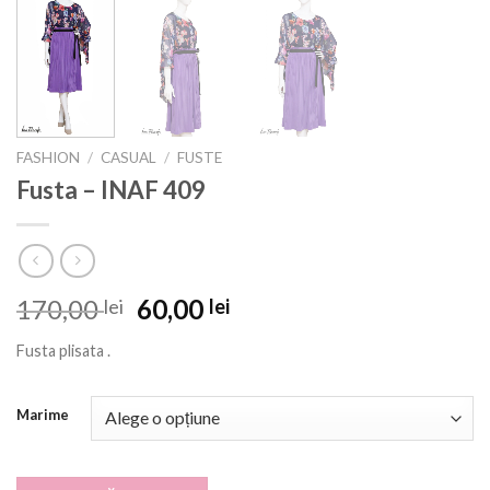
FASHION
/
CASUAL
/
FUSTE
Fusta – INAF 409
Prețul
Prețul
170,00
60,00
lei
lei
inițial
curent
Fusta plisata .
a
este:
fost:
60,00 lei.
170,00 lei.
Marime