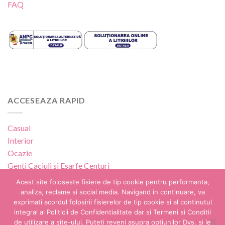
FAQ
ACCESEAZA RAPID
Casual
Interior
Ocazie
Genti
Caciuli si Esarfe
Centuri
Perne
Lampi
Picturi
Acest site foloseste fisiere de tip cookie pentru performanta,
Customize
analiza, reclame si social media. Navigand in continuare, va
exprimati acordul folosirii fisierelor de tip cookie si al continutul
integral al Politicii de Confidentialitate dar si Termeni si Conditii
de utilizare a site-ului. Puteti reveni asupra optiunilor Dvs. si le